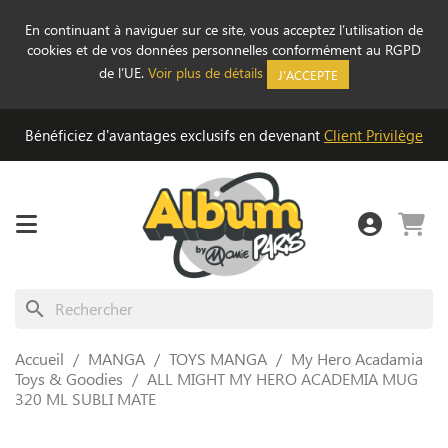
En continuant à naviguer sur ce site, vous acceptez l’utilisation de
cookies et de vos données personnelles conformément au RGPD
de l’UE.
Voir plus de détails
J'ACCEPTE
Bénéficiez d'avantages exclusifs en devenant
Client Privilège
search
Accueil
MANGA
TOYS MANGA
My Hero Acadamia
Toys & Goodies
ALL MIGHT MY HERO ACADEMIA MUG
320 ML SUBLI MATE