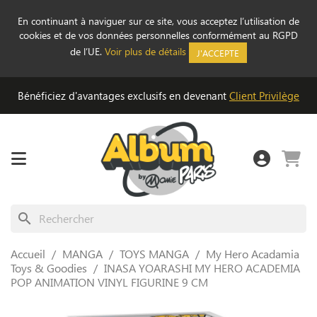
En continuant à naviguer sur ce site, vous acceptez l’utilisation de
cookies et de vos données personnelles conformément au RGPD
de l’UE.
Voir plus de détails
J'ACCEPTE
Bénéficiez d'avantages exclusifs en devenant
Client Privilège
search
Accueil
MANGA
TOYS MANGA
My Hero Acadamia
Toys & Goodies
INASA YOARASHI MY HERO ACADEMIA
POP ANIMATION VINYL FIGURINE 9 CM