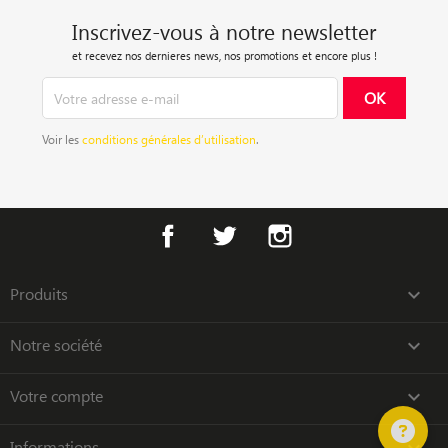
Inscrivez-vous à notre newsletter
et recevez nos dernieres news, nos promotions et encore plus !
Voir les
conditions générales d’utilisation
.
Facebook
Twitter
Instagram
Produits

Notre société

Votre compte

Informations