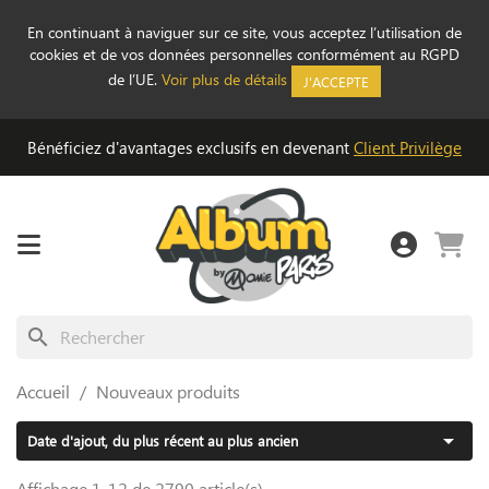
En continuant à naviguer sur ce site, vous acceptez l’utilisation de
cookies et de vos données personnelles conformément au RGPD
de l’UE.
Voir plus de détails
J'ACCEPTE
Bénéficiez d'avantages exclusifs en devenant
Client Privilège
search
Accueil
Nouveaux produits

Date d'ajout, du plus récent au plus ancien
Affichage 1-12 de 2790 article(s)