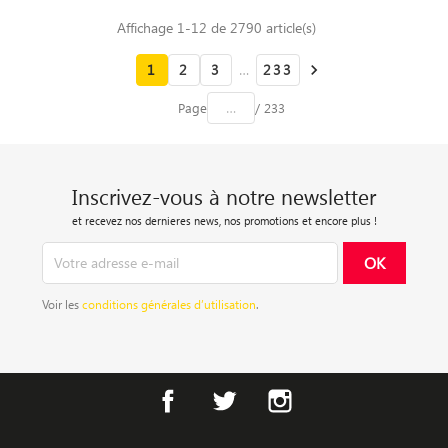
Affichage 1-12 de 2790 article(s)
1
2
3
…
233

Page
/ 233
Inscrivez-vous à notre newsletter
et recevez nos dernieres news, nos promotions et encore plus !
Voir les
conditions générales d’utilisation
.
Facebook
Twitter
Instagram