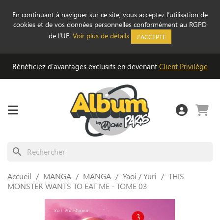
En continuant à naviguer sur ce site, vous acceptez l’utilisation de
cookies et de vos données personnelles conformément au RGPD
de l’UE.
Voir plus de détails
J'ACCEPTE
Bénéficiez d'avantages exclusifs en devenant
Client Privilège
search
Accueil
MANGA
MANGA
Yaoi / Yuri
THIS
MONSTER WANTS TO EAT ME - TOME 03