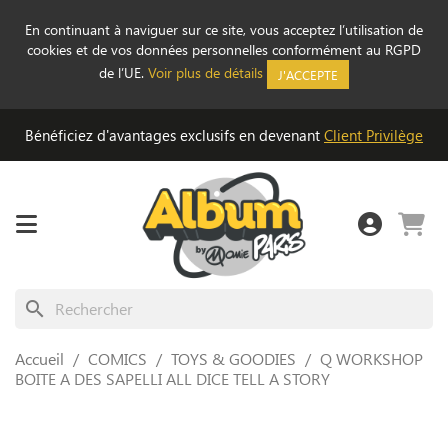
En continuant à naviguer sur ce site, vous acceptez l’utilisation de
cookies et de vos données personnelles conformément au RGPD
de l’UE.
Voir plus de détails
J'ACCEPTE
Bénéficiez d'avantages exclusifs en devenant
Client Privilège
search
Accueil
COMICS
TOYS & GOODIES
Q WORKSHOP
BOITE A DES SAPELLI ALL DICE TELL A STORY