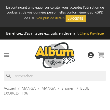
En continuant à naviguer sur ce site, vous acceptez l’utilisation de
cookies et de vos données personnelles conformément au RGPD
de l’UE.
Voir plus de détails
J'ACCEPTE
Bénéficiez d'avantages exclusifs en devenant
Client Privilège
search
Accueil
MANGA
MANGA
Shonen
BLUE
EXORCIST T06