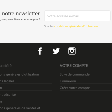
à notre newsletter
, nos promotions et encore plus !
Voir les
conditions générales d’utilisation
.
Facebook
Twitter
Instagram
société
VOTRE COMPTE
ons générales d’utilisation
Suivi de commande
s légales
Connexion
on
Créez votre compte
t sécurisé
os
ons générales de ventes et