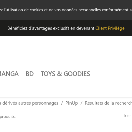
tez l’utilisation de cookies et de vos données personnelles conformément 
Bénéficiez d'avantages exclusifs en devenant
Client Privilège
MANGA
BD
TOYS & GOODIES
s dérivés autres personnages
PinUp
Résultats de la recherc
Trier
 produits.