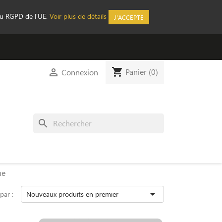
au RGPD de l’UE.
Voir plus de détails
J'ACCEPTE
shopping_cart

Panier
(0)
Connexion
search
he

 par :
Nouveaux produits en premier