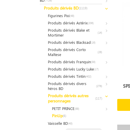
BD
(7726)
Produits dérivés BD
(1119)
Figurines Pixi
(48)
Produits dérivés Astérix
(206)
Produits dérivés Blake et
(14)
Mortimer
Produits dérivés Blacksad
(16)
Produits dérivés Corto
(28)
Maltese
Produits dérivés Franquin
(56)
Produits dérivés Lucky Luke
(17)
Produits dérivés Tintin
(402)
Produits dérivés divers
SPI
(276)
héros BD
Produits dérivés autres
(117)
personnages
PETIT PRINCE
(88)
PinUp
(6)
Vaisselle BD
(40)