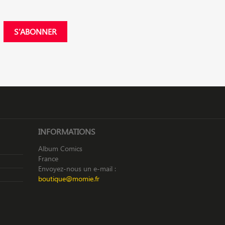
INFORMATIONS
Album Comics
France
Envoyez-nous un e-mail :
boutique@momie.fr