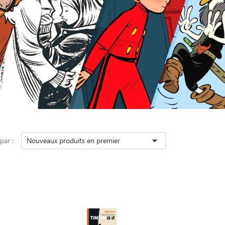

 par :
Nouveaux produits en premier