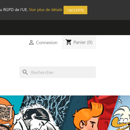
au RGPD de l’UE.
Voir plus de détails
J'ACCEPTE
shopping_cart

Panier
(0)
Connexion
search