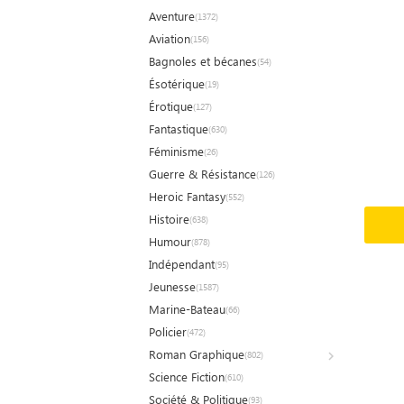
Aventure
(1372)
Aviation
(156)
Bagnoles et bécanes
(54)
Ésotérique
(19)
Érotique
(127)
Fantastique
(630)
Féminisme
(26)
Guerre & Résistance
(126)
Heroic Fantasy
(552)
Histoire
(638)
Humour
(878)
Indépendant
(95)
Jeunesse
(1587)
Marine-Bateau
(66)
Policier
(472)
Roman Graphique
(802)
Science Fiction
(610)
Société & Politique
(93)