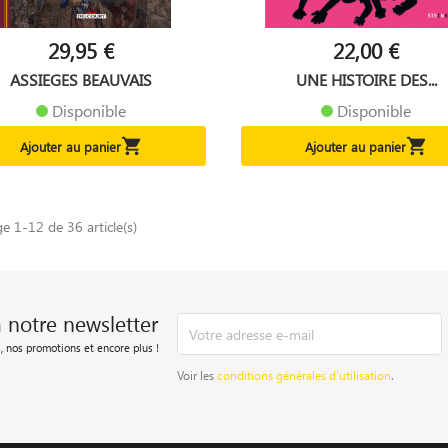
29,95 €
22,00 €
ASSIEGES BEAUVAIS
UNE HISTOIRE DES...
Disponible
Disponible


Ajouter au panier
Ajouter au panier
ge 1-12 de 36 article(s)
à notre newsletter
, nos promotions et encore plus !
Voir les
conditions générales d’utilisation
.