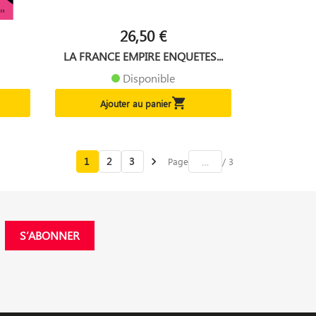
26,50 €
LA FRANCE EMPIRE ENQUETES...
Disponible

Ajouter au panier
1
2
3

Page
/ 3