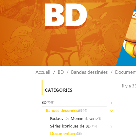
Accueil
BD
Bandes dessinées
Document
Il y a 3
CATÉGORIES
BD
(7745)
Bandes dessinées
(6644)
Exclusivités Momie librairie
(9)
Séries iconiques de BD
(395)
Documentaire
(36)