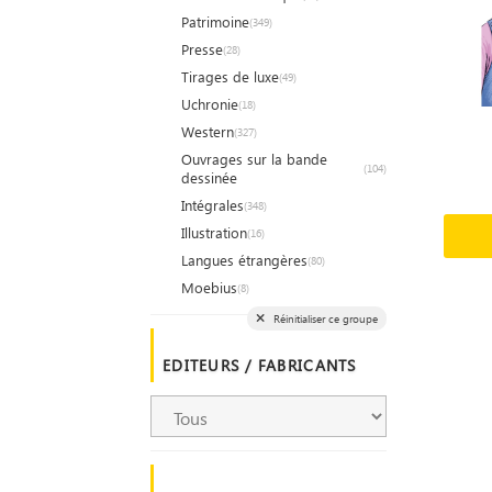
Patrimoine
(349)
Presse
(28)
Tirages de luxe
(49)
Uchronie
(18)
Western
(327)
Ouvrages sur la bande
(104)
dessinée
Intégrales
(348)
Illustration
(16)
Langues étrangères
(80)
Moebius
(8)
Réinitialiser ce groupe
EDITEURS / FABRICANTS