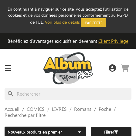
En continuant à naviguer sur ce site, vous acceptez l’utilisation de
cookies et de vos données personnelles conformément au RGPD
de l’UE.
Voir plus de détails
J'ACCEPTE
Bénéficiez d'avantages exclusifs en devenant
Client Privilège
search
Accueil
COMICS
LIVRES
Romans
Poche
Recherche par filtre

Nouveaux produits en premier
Filtrer