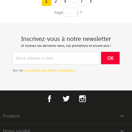
1
2
3
…
7

Page
/ 7
Inscrivez-vous à notre newsletter
et recevez nos dernieres news, nos promotions et encore plus !
Voir les
conditions générales d’utilisation
.
Facebook
Twitter
Instagram
Produits

Notre société
