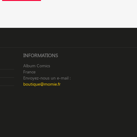
INFORMATIONS
Album Comics
France
Envoyez-nous un e-mail :
boutique@momie.fr