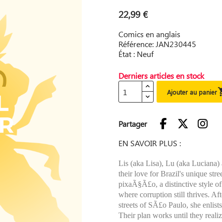
22,99 €
Comics en anglais
Référence: JAN230445
État : Neuf
Derniers articles en stock
Ajouter au panier
Partager
EN SAVOIR PLUS :
Lis (aka Lisa), Lu (aka Luciana)
their love for Brazil's unique st
pixaÃ§Ã£o, a distinctive style of
where corruption still thrives. A
streets of SÃ£o Paulo, she enlists
Their plan works until they reali