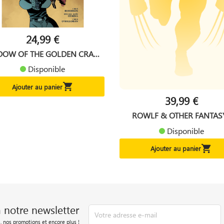
24,99 €
DOW OF THE GOLDEN CRANE
HC
Disponible

Ajouter au panier
39,99 €
ROWLF & OTHER FANTASY.
Disponible

Ajouter au panier
à notre newsletter
, nos promotions et encore plus !