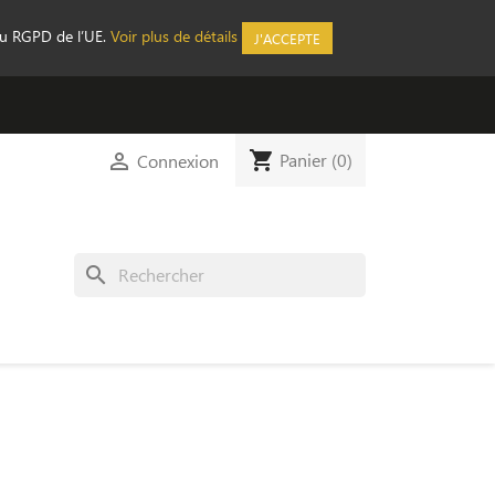
au RGPD de l’UE.
Voir plus de détails
J'ACCEPTE
shopping_cart

Panier
(0)
Connexion
search