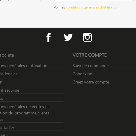
Voir les
conditions générales d’utilisation
.
Facebook
Twitter
Instagram
société
VOTRE COMPTE
ons générales d’utilisation
Suivi de commande
s légales
Connexion
on
Créez votre compte
t sécurisé
os
ons générales de ventes et
sation du programme clients
es
ontacter
 site