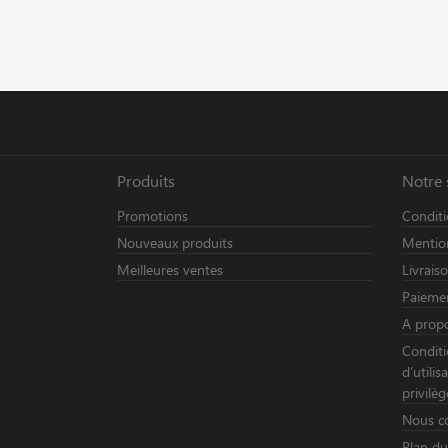
Produits
Notre 
Promotions
Conditi
Nouveaux produits
Mention
Meilleures ventes
Livrais
Paiemen
A prop
Conditi
d’utili
privilèg
Nous c
Plan du