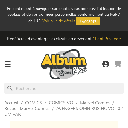
En continuant à naviguer sur ce site, vous acceptez l’utilisation de
cookies et de vos données personnelles conformément au RGPD
de l’UE.
Voir plus de détails
J'ACCEPTE
Bénéficiez d'avantages exclusifs en devenant
Client Privilège
search
Accueil
COMICS
COMICS VO
Marvel Comics
Recueil Marvel Comics
AVENGERS OMNIBUS HC VOL 02
DM VAR