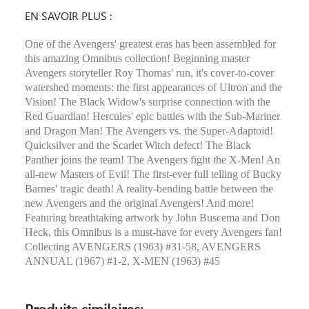
EN SAVOIR PLUS :
One of the Avengers' greatest eras has been assembled for
this amazing Omnibus collection! Beginning master
Avengers storyteller Roy Thomas' run, it's cover-to-cover
watershed moments: the first appearances of Ultron and the
Vision! The Black Widow's surprise connection with the
Red Guardian! Hercules' epic battles with the Sub-Mariner
and Dragon Man! The Avengers vs. the Super-Adaptoid!
Quicksilver and the Scarlet Witch defect! The Black
Panther joins the team! The Avengers fight the X-Men! An
all-new Masters of Evil! The first-ever full telling of Bucky
Barnes' tragic death! A reality-bending battle between the
new Avengers and the original Avengers! And more!
Featuring breathtaking artwork by John Buscema and Don
Heck, this Omnibus is a must-have for every Avengers fan!
Collecting AVENGERS (1963) #31-58, AVENGERS
ANNUAL (1967) #1-2, X-MEN (1963) #45
Produits similaires: