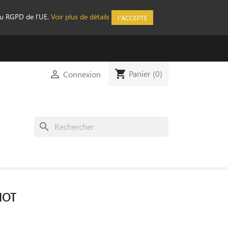
au RGPD de l’UE.
Voir plus de détails
J'ACCEPTE
shopping_cart

Panier
(0)
Connexion
search
HOT