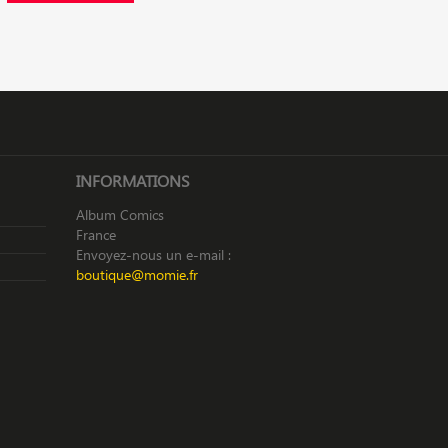
INFORMATIONS
Album Comics
France
Envoyez-nous un e-mail :
boutique@momie.fr