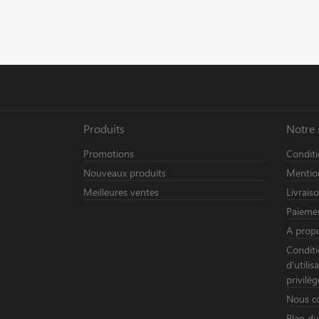
Produits
Notre 
Promotions
Conditi
Nouveaux produits
Mention
Meilleures ventes
Livrais
Paiemen
A prop
Conditi
d’utili
privilèg
Nous c
Plan du