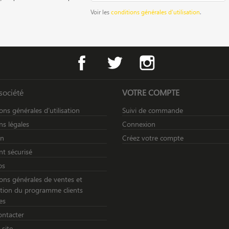
Voir les
conditions générales d’utilisation
.
Facebook
Twitter
Instagram
société
VOTRE COMPTE
ons générales d’utilisation
Suivi de commande
s légales
Connexion
on
Créez votre compte
t sécurisé
os
ons générales de ventes et
sation du programme clients
es
ontacter
 site