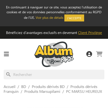
En continuant à naviguer sur ce site, vous acceptez l’utilisation de
cookies et de vos données personnelles conformément au RGPD
de l’UE.
Voir plus de détails
J'ACCEPTE
Bénéficiez d'avantages exclusifs en devenant
Client Privilège
search
Accueil
BD
Produits dérivés BD
Produits dérivés
Franquin
Produits Marsupilami
PC MARSU HEUREUX