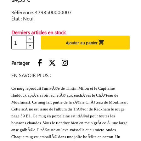
Référence: 4798500000007
État : Neuf
Derniers articles en stock

Ajouter au panier
Partager
EN SAVOIR PLUS :
Ce mug reproduit l'arrivÃ©e de Tintin, Milou et le Capitaine
Haddock aprÃ¨s avoir rachetÃ© aux enchÃ¨res le ChÃ¢teau de
Moulinsart. Ce mug fait partie de la sÃ©rie ChÃ¢teau de Moulinsart
Cette scÃ¨ne est issue de l'album du TrÃ©sor de Rackham le rouge
page 59 B1. Ce mug en porcelaine est idÃ©al pour toutes les
boissons chaudes. Vous le tiendrez bien en main grÃ¢ce Ã une large
anse galbÃ©e. Il rÃ©siste au lave-vaisselle et au micro-ondes.
Chaque mug est emballÃ© dans une jolie boÃ®te en carton. Un