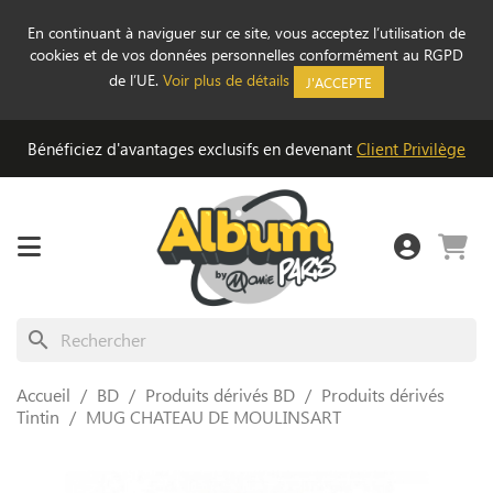
En continuant à naviguer sur ce site, vous acceptez l’utilisation de
cookies et de vos données personnelles conformément au RGPD
de l’UE.
Voir plus de détails
J'ACCEPTE
Bénéficiez d'avantages exclusifs en devenant
Client Privilège
search
Accueil
BD
Produits dérivés BD
Produits dérivés
Tintin
MUG CHATEAU DE MOULINSART