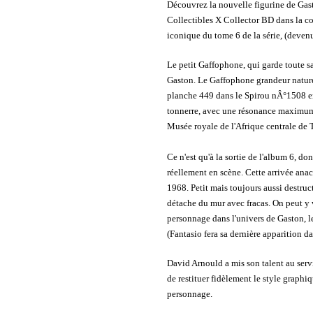
Découvrez la nouvelle figurine de Gas
Collectibles X Collector BD dans la col
iconique du tome 6 de la série, (deven
Le petit Gaffophone, qui garde toute sa 
Gaston. Le Gaffophone grandeur nature, 
planche 449 dans le Spirou nÂ°1508 en
tonnerre, avec une résonance maximum !
Musée royale de l'Afrique centrale de 
Ce n'est qu'à
la sortie de l'album 6, don
réellement en scène. Cette arrivée anac
1968. Petit mais toujours aussi destru
détache du mur avec fracas. On peut y v
personnage dans l'univers de Gaston, le
(Fantasio fera sa dernière apparition d
David Arnould a mis son talent au servi
de restituer fidèlement le style graphi
personnage.