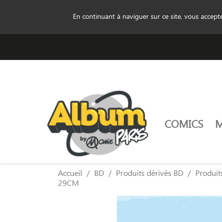
En continuant à naviguer sur ce site, vous accep
COMICS
Accueil
BD
Produits dérivés BD
Produit
29CM