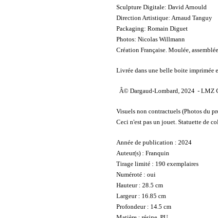
Sculpture Digitale: David Arnould
Direction Artistique: Arnaud Tanguy
Packaging: Romain Diguet
Photos: Nicolas Willmann
Création Française. Moulée, assemblée 
Livrée dans une belle boite imprimée 
Â© Dargaud-Lombard, 2024 - LMZ C
Visuels non contractuels (Photos du pr
Ceci n'est pas un jouet. Statuette de c
Année de publication : 2024
Auteur(s) : Franquin
Tirage limité : 190 exemplaires
Numéroté : oui
Hauteur : 28.5 cm
Largeur : 16.85 cm
Profondeur : 14.5 cm
Matière : résine, PU