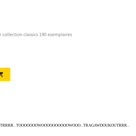
e collection classics 190 exemplaires

IIINGTRRRR...TOOOOOOOWOOOOOOOOOOWOOO...TRAGAWDOUKOUTRRR...