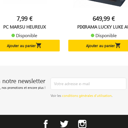
7,99 €
649,99 €
PC MARSU HEUREUX
PIXIRAMA LUCKY LUKE A
SALOON
Disponible
Disponible


Ajouter au panier
Ajouter au panier
à notre newsletter
, nos promotions et encore plus !
Voir les
conditions générales d’utilisation
.
Facebook
Twitter
Instagram