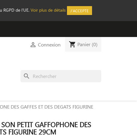
au RGPD de l’UE.
Voir plus de détails
J'ACCEPTE
shopping_cart

Panier
(0)
Connexion
search
ONE DES GAFFES ET DES DEGATS FIGURINE
 SON PETIT GAFFOPHONE DES
TS FIGURINE 29CM