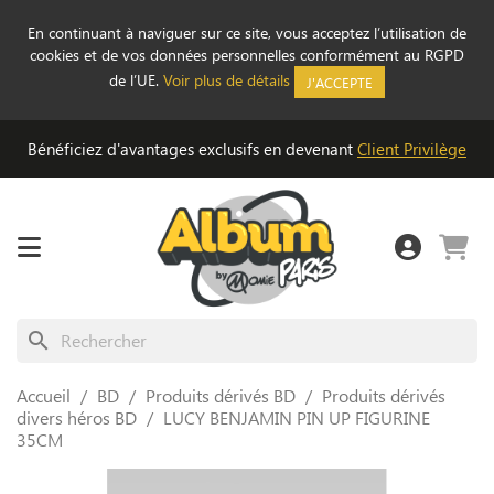
En continuant à naviguer sur ce site, vous acceptez l’utilisation de
cookies et de vos données personnelles conformément au RGPD
de l’UE.
Voir plus de détails
J'ACCEPTE
Bénéficiez d'avantages exclusifs en devenant
Client Privilège
search
Accueil
BD
Produits dérivés BD
Produits dérivés
divers héros BD
LUCY BENJAMIN PIN UP FIGURINE
35CM