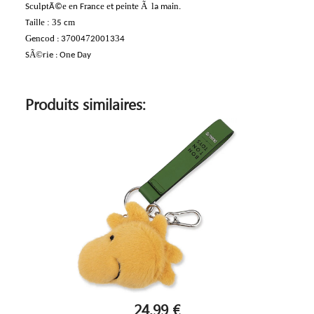
c
l
t
e
e
r
n
e
e
e
n
e
Ã
l
a
n
S
u
p
Ã©
n
F
a
c
t
p
i
t
a
m
i
.
a
l
e
:
3
m
T
i
l
5
c
G
n
o
7
0
7
0
1
3
e
c
d
:
3
0
4
2
0
3
4
Ã©
i
n
a
S
r
e
:
O
e
D
y
Produits similaires:
24,99 €