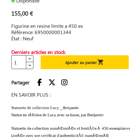
Disponible
155,00 €
Figurine en resine limite a 450 ex
Référence: 6950000001344
État : Neuf
Derniers articles en stock

Ajouter au panier
Partager
EN SAVOIR PLUS :
Statuette de collection Lucy
_
e
j
m
n
B
n
a
i
S
a
u
n
r
s
n
e
L
c
v
c
s
a
s
,
p
r
B
n
a
i
t
t
e
e
Ã©
i
e
d
u
y
a
e
a
b
s
e
a
e
j
m
n
S
a
u
t
e
d
o
l
c
i
n
n
m
r
t
e
e
i
i
Ã©
5
x
m
l
i
e
t
t
e
t
e
c
l
e
t
o
u
Ã©
o
Ã©
t
l
m
t
e
Ã
4
0
e
e
p
a
r
s
i
r
e
a
e
o
e
t
f
c
t
d'
u
h
n
i
i
Ã©
n
m
r
t
L
v
Ã©
v
c
s
n
c
r
i
i
a
a
t
e
t
c
t
u
Ã©
o
Ã©