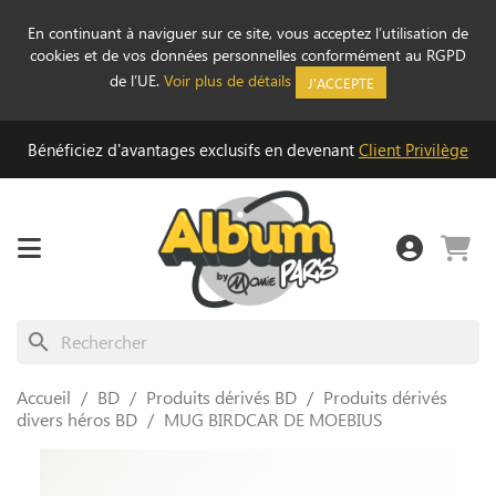
En continuant à naviguer sur ce site, vous acceptez l’utilisation de
cookies et de vos données personnelles conformément au RGPD
de l’UE.
Voir plus de détails
J'ACCEPTE
Bénéficiez d'avantages exclusifs en devenant
Client Privilège
search
Accueil
BD
Produits dérivés BD
Produits dérivés
divers héros BD
MUG BIRDCAR DE MOEBIUS