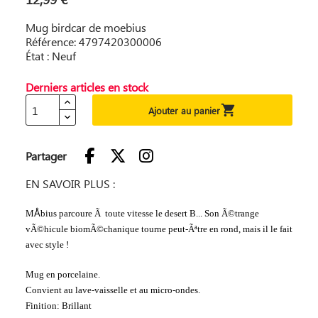
Mug birdcar de moebius
Référence: 4797420300006
État : Neuf
Derniers articles en stock

Ajouter au panier
Partager
EN SAVOIR PLUS :
M
Å
bius parcoure Ã toute vitesse le desert B... Son Ã©trange
vÃ©hicule biomÃ©chanique tourne peut-Ãªtre en rond, mais il le fait
avec style !
Mug en porcelaine.
Convient au lave-vaisselle et au micro-ondes.
Finition: Brillant