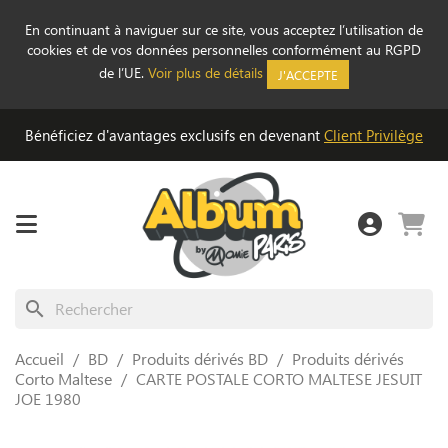
En continuant à naviguer sur ce site, vous acceptez l’utilisation de
cookies et de vos données personnelles conformément au RGPD
de l’UE.
Voir plus de détails
J'ACCEPTE
Bénéficiez d'avantages exclusifs en devenant
Client Privilège
search
Accueil
BD
Produits dérivés BD
Produits dérivés
Corto Maltese
CARTE POSTALE CORTO MALTESE JESUIT
JOE 1980