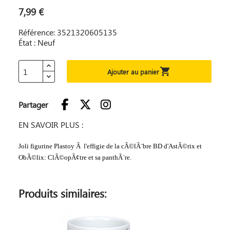
7,99 €
Référence: 3521320605135
État : Neuf

Ajouter au panier
Partager
EN SAVOIR PLUS :
Joli figurine Plastoy Ã l'effigie de la cÃ©lÃ¨bre BD d'AstÃ©rix et
ObÃ©lix: ClÃ©opÃ¢tre et sa panthÃ¨re.
Produits similaires: