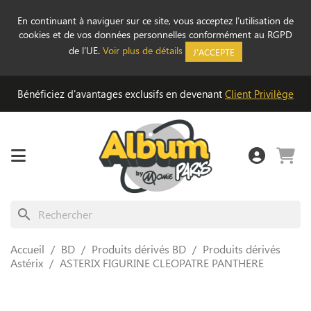
En continuant à naviguer sur ce site, vous acceptez l’utilisation de
cookies et de vos données personnelles conformément au RGPD
de l’UE.
Voir plus de détails
J'ACCEPTE
Bénéficiez d'avantages exclusifs en devenant
Client Privilège
search
Accueil
BD
Produits dérivés BD
Produits dérivés
Astérix
ASTERIX FIGURINE CLEOPATRE PANTHERE