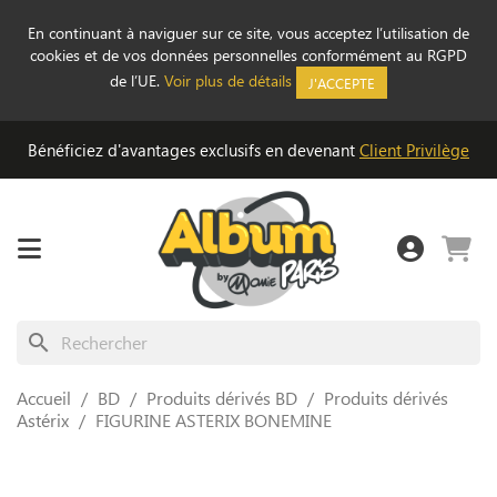
En continuant à naviguer sur ce site, vous acceptez l’utilisation de
cookies et de vos données personnelles conformément au RGPD
de l’UE.
Voir plus de détails
J'ACCEPTE
Bénéficiez d'avantages exclusifs en devenant
Client Privilège
search
Accueil
BD
Produits dérivés BD
Produits dérivés
Astérix
FIGURINE ASTERIX BONEMINE