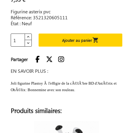
Figurine asterix pvc
Référence: 3521320605111
État : Neuf

Ajouter au panier
Partager
EN SAVOIR PLUS :
Joli figurine Plastoy Ã l'effigie de la cÃ©lÃ¨bre BD d'AstÃ©rix et
ObÃ©lix: Bonnemine avec son rouleau.
Produits similaires: