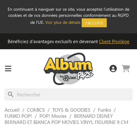
En continuant à naviguer sur ce site, vous acceptez l’utilisation de
cookies et de vos données personnelles conformément au RGPD
de l’UE.
Voir plus de détails
J'ACCEPTE
Bénéficiez d'avantages exclusifs en devenant
Client Privilège
search
Accueil
COMICS
TOYS & GOODIES
Funko
FUNKO POP!
POP! Movies
BERNARD DISNEY
BERNARD ET BIANCA POP MOVIES VINYL FIGURINE 9 CM