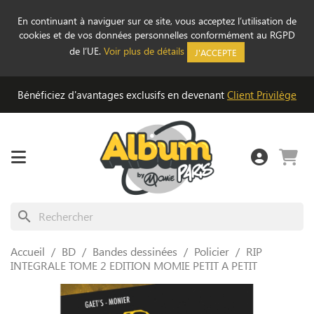
En continuant à naviguer sur ce site, vous acceptez l’utilisation de
cookies et de vos données personnelles conformément au RGPD
de l’UE.
Voir plus de détails
J'ACCEPTE
Bénéficiez d'avantages exclusifs en devenant
Client Privilège
search
Accueil
BD
Bandes dessinées
Policier
RIP
INTEGRALE TOME 2 EDITION MOMIE PETIT A PETIT