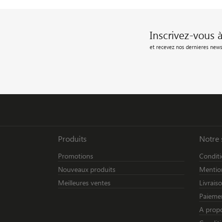
Inscrivez-vous 
et recevez nos dernieres news
Produits
Notre 
Promotions
Conditi
Nouveaux produits
Mention
Meilleures ventes
Livrais
Paiemen
A prop