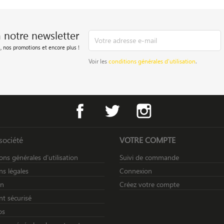
à notre newsletter
, nos promotions et encore plus !
Voir les
conditions générales d’utilisation
.
Facebook
Twitter
Instagram
société
VOTRE COMPTE
ons générales d’utilisation
Suivi de commande
s légales
Connexion
on
Créez votre compte
t sécurisé
os