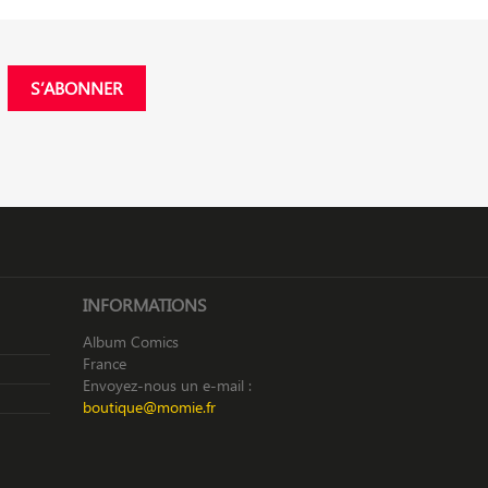
INFORMATIONS
Album Comics
France
Envoyez-nous un e-mail :
boutique@momie.fr