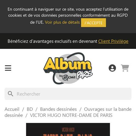
En continuant à naviguer sur ce site, vous acceptez l’utilisation de
cookies et de vos données personnelles conformément au RGPD
de l’UE.
Voir plus de détails
J'ACCEPTE
Bénéficiez d'avantages exclusifs en devenant
Client Privilège
search
Accueil
BD
Bandes dessinées
Ouvrages sur la bande
dessinée
VICTOR HUGO NOTRE-DAME DE PARIS