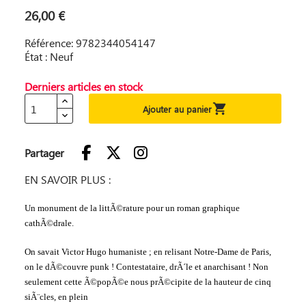
26,00 €
Référence: 9782344054147
État : Neuf
Derniers articles en stock

Ajouter au panier
Partager
EN SAVOIR PLUS :
Un monument de la littÃ©rature pour un roman graphique
cathÃ©drale.
On savait Victor Hugo humaniste ; en relisant Notre-Dame de Paris,
on le dÃ©couvre punk ! Contestataire, drÃ´le et anarchisant ! Non
seulement cette Ã©popÃ©e nous prÃ©cipite de la hauteur de cinq
siÃ¨cles, en plein