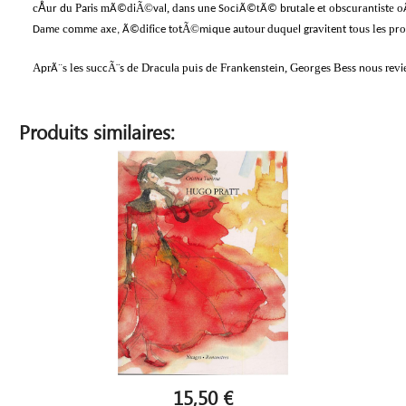
c
Å
u
u
P
r
s
m
d
Ã©
a
,
d
n
n
o
i
t
r
t
l
t
o
s
u
a
t
s
e
o
r
d
a
i
Ã©
i
v
l
a
s
u
e
S
c
Ã©
Ã©
b
u
a
e
e
b
c
r
n
i
t
a
e
c
m
e
a
e
d
f
c
o
Ã©
i
u
u
o
r
d
q
e
r
v
t
n
o
s
l
s
p
o
D
m
o
m
x
,
Ã©
i
i
e
t
t
m
q
e
a
t
u
u
u
l
g
a
i
e
t
t
u
e
r
A
r
s
l
s
s
c
Ã¨
e
D
a
u
a
p
i
e
F
a
k
n
t
i
,
G
o
g
s
B
s
o
s
r
v
p
Ã¨
e
u
c
s
d
r
c
l
u
s
d
r
n
e
s
e
n
e
r
e
e
s
n
u
e
i
Produits similaires:
15,50 €