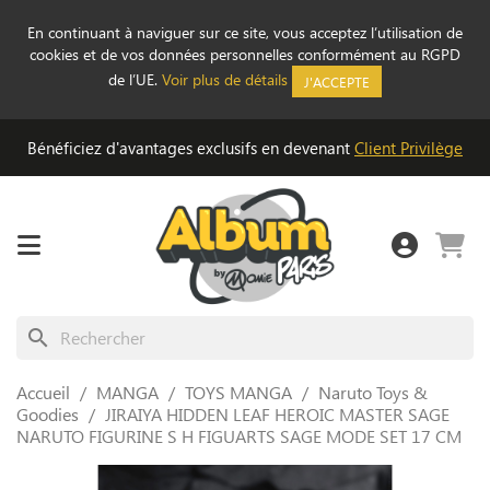
En continuant à naviguer sur ce site, vous acceptez l’utilisation de
cookies et de vos données personnelles conformément au RGPD
de l’UE.
Voir plus de détails
J'ACCEPTE
Bénéficiez d'avantages exclusifs en devenant
Client Privilège
search
Accueil
MANGA
TOYS MANGA
Naruto Toys &
Goodies
JIRAIYA HIDDEN LEAF HEROIC MASTER SAGE
NARUTO FIGURINE S H FIGUARTS SAGE MODE SET 17 CM