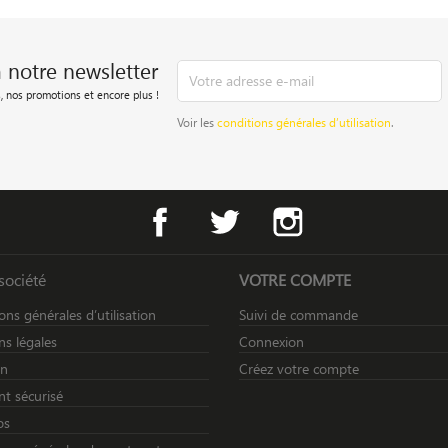
à notre newsletter
, nos promotions et encore plus !
Voir les
conditions générales d’utilisation
.
Facebook
Twitter
Instagram
société
VOTRE COMPTE
ons générales d’utilisation
Suivi de commande
s légales
Connexion
on
Créez votre compte
t sécurisé
os