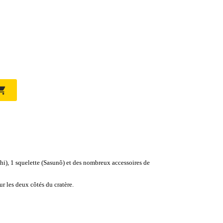

hi), 1 squelette (Sasunô) et des nombreux accessoires de
ur les deux côtés du cratère.