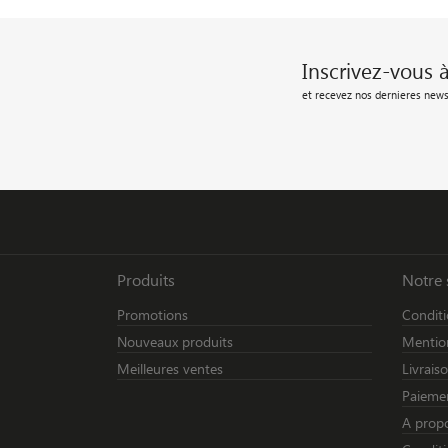
Inscrivez-vous 
et recevez nos dernieres news
Produits
Notre 
Promotions
Conditi
Nouveaux produits
Mention
Meilleures ventes
Livrais
Paiemen
A prop