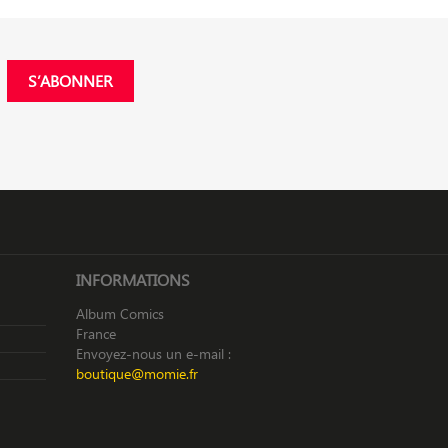
INFORMATIONS
Album Comics
France
Envoyez-nous un e-mail :
boutique@momie.fr