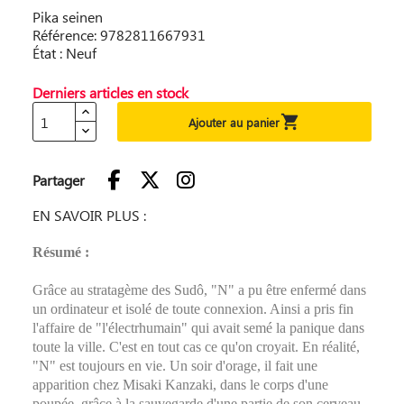
Pika seinen
Référence: 9782811667931
État : Neuf
Derniers articles en stock

Ajouter au panier
Partager
EN SAVOIR PLUS :
Résumé :
Grâce au stratagème des Sudô, "N" a pu être enfermé dans
un ordinateur et isolé de toute connexion. Ainsi a pris fin
l'affaire de "l'électrhumain" qui avait semé la panique dans
toute la ville. C'est en tout cas ce qu'on croyait. En réalité,
"N" est toujours en vie. Un soir d'orage, il fait une
apparition chez Misaki Kanzaki, dans le corps d'une
poupée, grâce à la sauvegarde d'une partie de son cerveau.