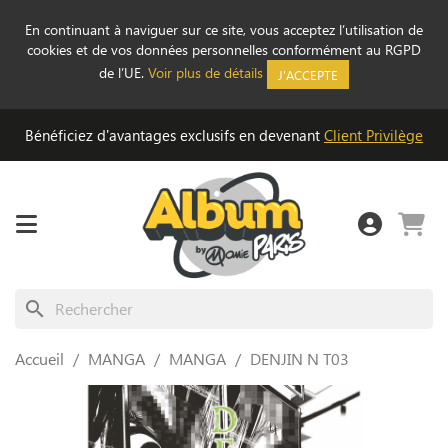
En continuant à naviguer sur ce site, vous acceptez l’utilisation de
cookies et de vos données personnelles conformément au RGPD
de l’UE.
Voir plus de détails
J'ACCEPTE
Bénéficiez d'avantages exclusifs en devenant
Client Privilège
search
Accueil
MANGA
MANGA
DENJIN N T03