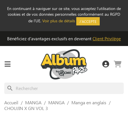
En continuant à naviguer sur ce site, vous acceptez l’utilisation de
cookies et de vos données personnelles conformément au RGPD
de l’UE.
Voir plus de détails
J'ACCEPTE
Bénéficiez d'avantages exclusifs en devenant
Client Privilège
search
Accueil
MANGA
MANGA
Manga en anglais
CHOUJIN X GN VOL 3