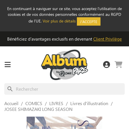
En continuant à naviguer sur ce site, vous acceptez l’utilisation de
cookies et de vos données personnelles conformément au RGPD
de l’UE.
Voir plus de détails
J'ACCEPTE
Bénéficiez d'avantages exclusifs en devenant
Client Privilège
search
Accueil
COMICS
LIVRES
Livres d'illustration
JOSEE SHIMAZAKI LONG SEASON