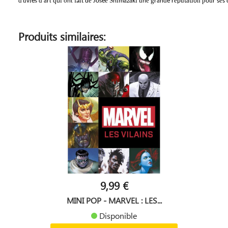
d'u
r
s
d
a
t
q
i
o
t
f
i
e
J
s
e
S
i
a
a
i
u
e
g
a
d
é
u
a
i
n
p
u
e
v
e
'
r
u
n
a
t
d
o
e
h
m
z
k
n
r
n
e
r
p
t
t
o
o
r
s
s
Produits similaires:
9,99 €
MINI POP - MARVEL : LES...
Disponible