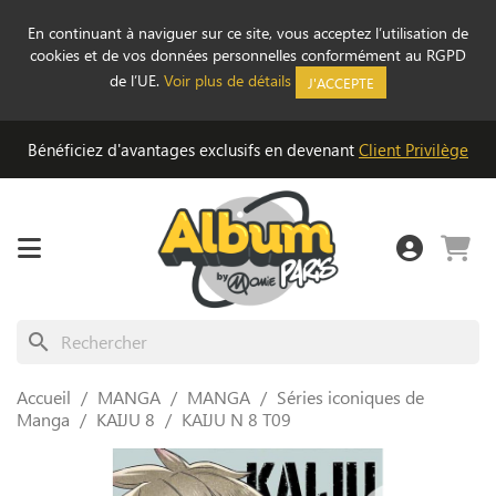
En continuant à naviguer sur ce site, vous acceptez l’utilisation de
cookies et de vos données personnelles conformément au RGPD
de l’UE.
Voir plus de détails
J'ACCEPTE
Bénéficiez d'avantages exclusifs en devenant
Client Privilège
search
Accueil
MANGA
MANGA
Séries iconiques de
Manga
KAIJU 8
KAIJU N 8 T09