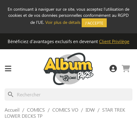
En continuant à naviguer sur ce site, vous acceptez l’utilisation de
cookies et de vos données personnelles conformément au RGPD
de l’UE.
Voir plus de détails
J'ACCEPTE
Bénéficiez d'avantages exclusifs en devenant
Client Privilège
search
Accueil
COMICS
COMICS VO
IDW
STAR TREK
LOWER DECKS TP