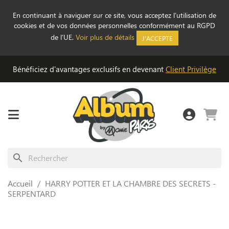
En continuant à naviguer sur ce site, vous acceptez l’utilisation de
cookies et de vos données personnelles conformément au RGPD
de l’UE.
Voir plus de détails
J'ACCEPTE
Bénéficiez d'avantages exclusifs en devenant
Client Privilège
search
Accueil
HARRY POTTER ET LA CHAMBRE DES SECRETS -
SERPENTARD