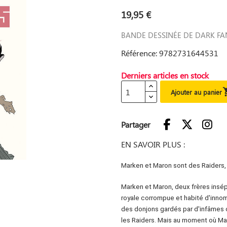
19,95 €
BANDE DESSINÉE DE DARK FA
Référence: 9782731644531
Derniers articles en stock
Ajouter au panier
Partager
EN SAVOIR PLUS :
Marken et Maron sont des Raiders, a
Marken et Maron, deux frères insép
royale corrompue et habité d'innomb
des donjons gardés par d'infâmes cr
les Raiders. Mais au moment où Ma