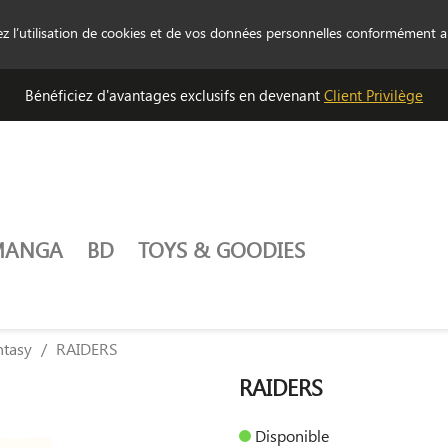
tez l’utilisation de cookies et de vos données personnelles conformément 
Bénéficiez d'avantages exclusifs en devenant
Client Privilège
MANGA
BD
TOYS & GOODIES
ntasy
RAIDERS
RAIDERS
Disponible