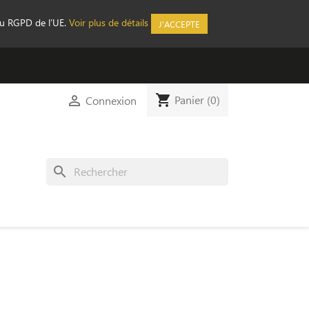
au RGPD de l’UE.
Voir plus de détails
J'ACCEPTE
shopping_cart

Panier
(0)
Connexion
search