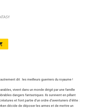
NTASY

utrement dit : les meilleurs guerriers du royaume !
arables, vivent dans un monde dirigé par une famille
rables dangers fantastiques. Ils survivent en pillant
éatures et font partie d'un ordre d'aventuriers d'élite :
rken décide de déposer les armes et de mettre un