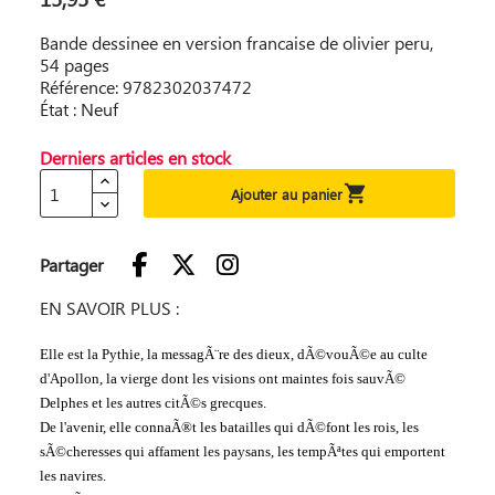
Bande dessinee en version francaise de olivier peru,
54 pages
Référence: 9782302037472
État : Neuf
Derniers articles en stock

Ajouter au panier
Partager
EN SAVOIR PLUS :
Elle est la Pythie, la messagÃ¨re des dieux, dÃ©vouÃ©e au culte
d'Apollon, la vierge dont les visions ont maintes fois sauvÃ©
Delphes et les autres citÃ©s grecques.
De l'avenir, elle connaÃ®t les batailles qui dÃ©font les rois, les
sÃ©cheresses qui affament les paysans, les tempÃªtes qui emportent
les navires.