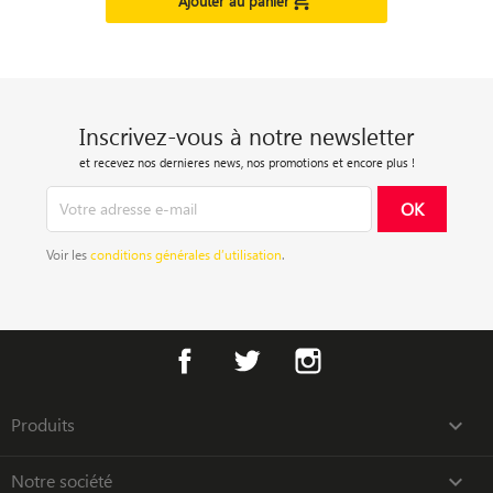

Ajouter au panier
Inscrivez-vous à notre newsletter
et recevez nos dernieres news, nos promotions et encore plus !
Voir les
conditions générales d’utilisation
.
Facebook
Twitter
Instagram
Produits

Notre société
