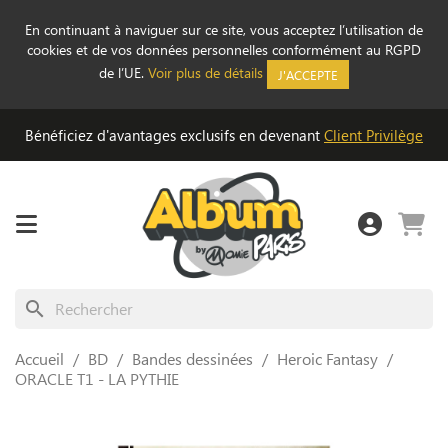
En continuant à naviguer sur ce site, vous acceptez l’utilisation de
cookies et de vos données personnelles conformément au RGPD
de l’UE.
Voir plus de détails
J'ACCEPTE
Bénéficiez d'avantages exclusifs en devenant
Client Privilège
search
Accueil
BD
Bandes dessinées
Heroic Fantasy
ORACLE T1 - LA PYTHIE