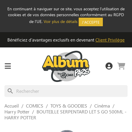
En continuant à naviguer sur ce site, vous acceptez l’utilisation de
cookies et de vos données personnelles conformément au RGPD
de l’UE.
Voir plus de détails
J'ACCEPTE
Bénéficiez d'avantages exclusifs en devenant
Client Privilège
search
Accueil
COMICS
TOYS & GOODIES
Cinéma
Harry Potter
BOUTEILLE SERPENTARD LET S GO 500ML -
HARRY POTTER