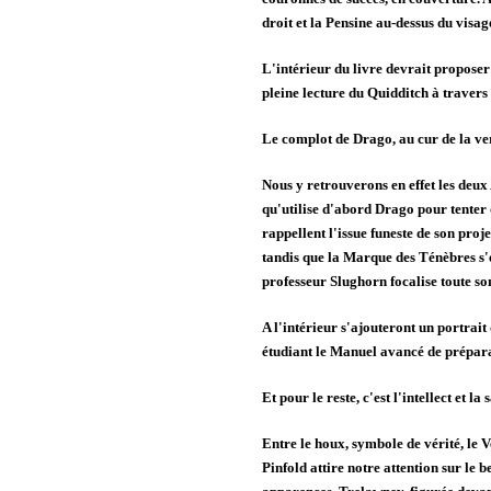
droit et la Pensine au-dessus du visag
L'intérieur du livre devrait propose
pleine lecture du Quidditch à travers
Le complot de Drago, au cur de la ve
Nous y retrouverons en effet les deux 
qu'utilise d'abord Drago pour tenter
rappellent l'issue funeste de son proj
tandis que la Marque des Ténèbres s'ét
professeur Slughorn focalise toute son
A l'intérieur s'ajouteront un portrai
étudiant le Manuel avancé de prépara
Et pour le reste, c'est l'intellect et la
Entre le houx, symbole de vérité, le
Pinfold attire notre attention sur le b