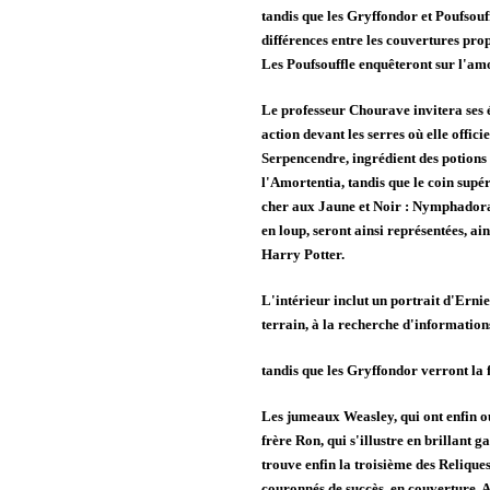
tandis que les Gryffondor et Poufsouff
différences entre les couvertures prop
Les Poufsouffle enquêteront sur l'am
Le professeur Chourave invitera ses é
action devant les serres où elle offici
Serpencendre, ingrédient des potions 
l'Amortentia, tandis que le coin supé
cher aux Jaune et Noir : Nymphadora 
en loup, seront ainsi représentées, ai
Harry Potter.
L'intérieur inclut un portrait d'Ern
terrain, à la recherche d'information
tandis que les Gryffondor verront la 
Les jumeaux Weasley, qui ont enfin ou
frère Ron, qui s'illustre en brillant
trouve enfin la troisième des Relique
couronnés de succès, en couverture. Av