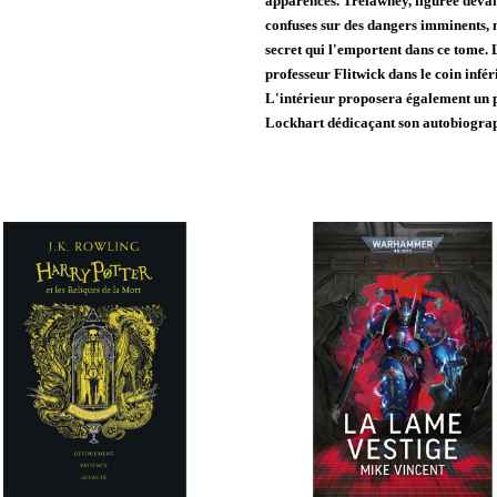
apparences. Trelawney, figurée devan
confuses sur des dangers imminents, no
secret qui l'emportent dans ce tome. L
professeur Flitwick dans le coin inféri
L'intérieur proposera également un p
Lockhart dédicaçant son autobiograp