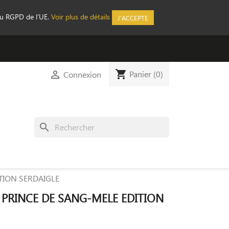
au RGPD de l’UE.
Voir plus de détails
J'ACCEPTE
shopping_cart

Panier
(0)
Connexion
search
TION SERDAIGLE
 PRINCE DE SANG-MELE EDITION