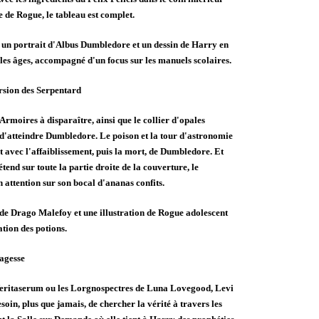
e de Rogue, le tableau est complet.
r un portrait d'Albus Dumbledore et un dessin de Harry en
 les âges, accompagné d'un focus sur les manuels scolaires.
rsion des Serpentard
Armoires à disparaître, ainsi que le collier d'opales
 d'atteindre Dumbledore. Le poison et la tour d'astronomie
et avec l'affaiblissement, puis la mort, de Dumbledore. Et
end sur toute la partie droite de la couverture, le
 attention sur son bocal d'ananas confits.
t de Drago Malefoy et une illustration de Rogue adolescent
tion des potions.
 sagesse
 Veritaserum ou les Lorgnospectres de Luna Lovegood, Levi
esoin, plus que jamais, de chercher la vérité à travers les