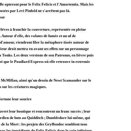
le opteront pour le Felix Felicis et l'Amortentia. Mais les
osées par Levi Pinfold ne s'arrêtent pas là.
our
lèves à franchir la couverture, représentée en pleine
e. Autour d'elle, des volutes de fumée et un uf de
d'amour, viendront filer la métaphore tissée autour de
rieur droit mettra en avant ses effets sur un personnage
Tonks. Les deux versions de son Patronus, en lièvre puis
nsi que le Poudlard Express où elle retrouve in extremis
ie McMillan, ainsi qu'un dessin de Newt Scamander sur le
s sur les créatures magiques.
fortune leur sourire
vert leur boutique et rencontrent un franc succès ; leur
 gardien de buts au Quidditch ; Dumbledore lui-même, qui
s de la Mort : les projets des Gryffondor semblent tous
ec les ingrédients du Felix Felicis dans le coin inférieur