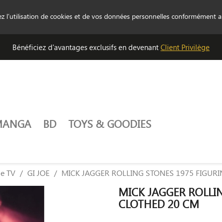
tez l’utilisation de cookies et de vos données personnelles conformément 
Bénéficiez d'avantages exclusifs en devenant
Client Privilège
MANGA
BD
TOYS & GOODIES
ie TV
GI JOE
MICK JAGGER ROLLING STONES 1975 FIGURI
MICK JAGGER ROLLI
CLOTHED 20 CM