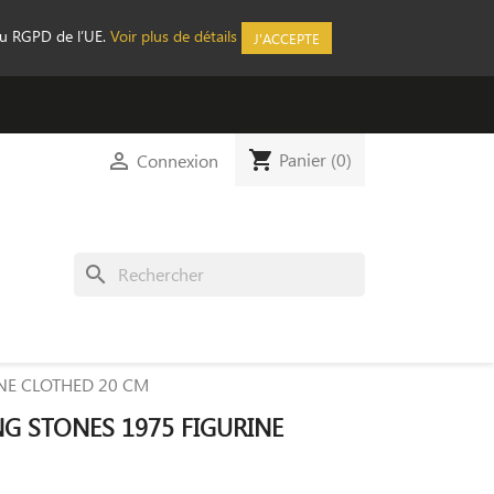
au RGPD de l’UE.
Voir plus de détails
J'ACCEPTE
shopping_cart

Panier
(0)
Connexion
search
NE CLOTHED 20 CM
NG STONES 1975 FIGURINE