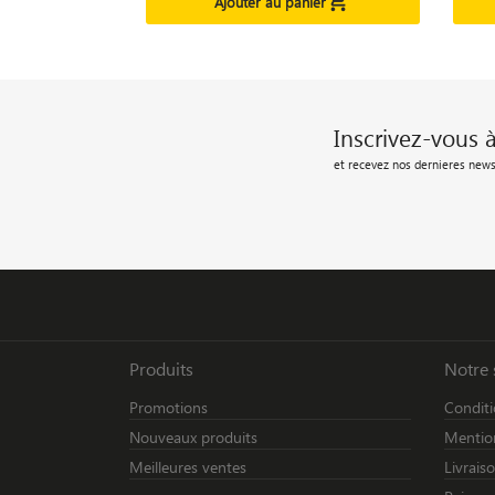

Ajouter au panier
Inscrivez-vous 
et recevez nos dernieres news
Produits
Notre 
Promotions
Conditi
Nouveaux produits
Mention
Meilleures ventes
Livrais