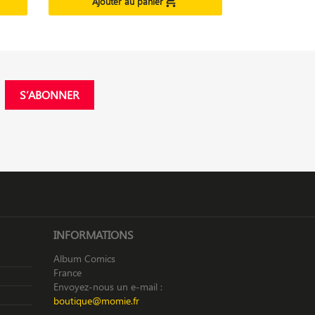

Ajouter au panier
INFORMATIONS
Album Comics
France
Envoyez-nous un e-mail :
boutique@momie.fr