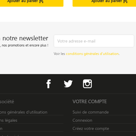


Ajouter au panier
Ajouter au panier
à notre newsletter
, nos promotions et encore plus !
Voir les
conditions générales d’utilisation
.
Facebook
Twitter
Instagram
société
VOTRE COMPTE
ons générales d’utilisation
Suivi de commande
s légales
Connexion
on
Créez votre compte