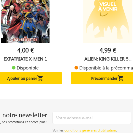
4,00 €
4,99 €
EXPATRIATE X-MEN 1
ALIEN: KING KILLER 5...
Disponible
Disponible à la précomm


Ajouter au panier
Précommander
à notre newsletter
, nos promotions et encore plus !
Voir les
conditions générales d’utilisation
.