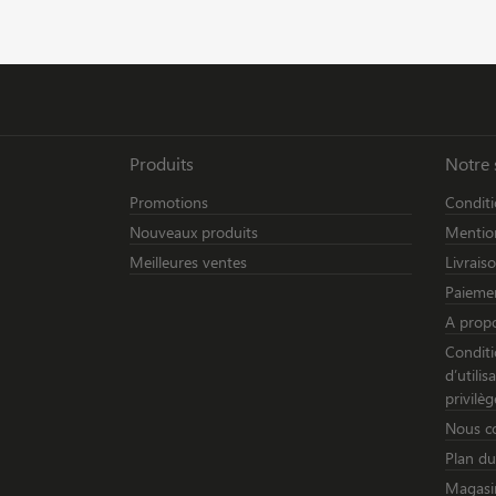
Produits
Notre 
Promotions
Conditi
Nouveaux produits
Mention
Meilleures ventes
Livrais
Paiemen
A prop
Conditi
d’utili
privilèg
Nous c
Plan du
Magasi