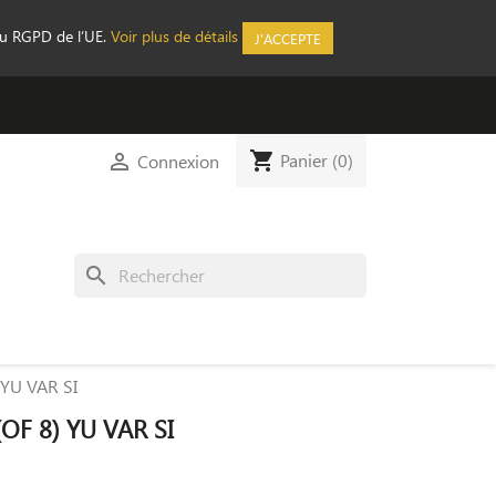
au RGPD de l’UE.
Voir plus de détails
J'ACCEPTE
shopping_cart

Panier
(0)
Connexion
search
 YU VAR SI
OF 8) YU VAR SI