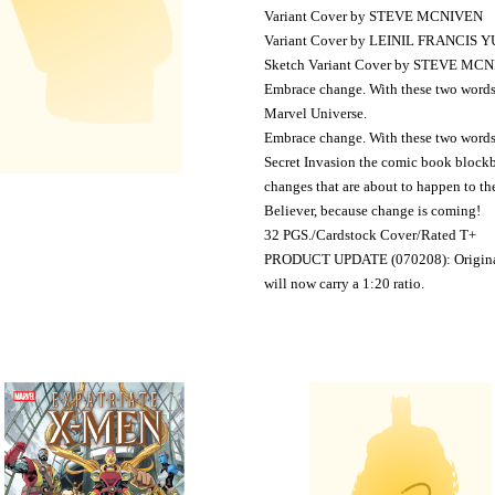
Variant Cover by STEVE MCNIVEN
Variant Cover by LEINIL FRANCIS Y
Sketch Variant Cover by STEVE MC
Embrace change. With these two words t
Marvel Universe.
Embrace change. With these two words
Secret Invasion the comic book blockb
changes that are about to happen to th
Believer, because change is coming!
32 PGS./Cardstock Cover/Rated T+
PRODUCT UPDATE (070208): Originall so
will now carry a 1:20 ratio.