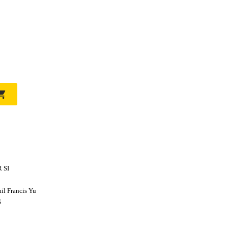

 SI
il Francis Yu
S