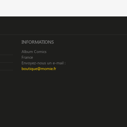
INFORMATIONS
Album Comics
France
Envoyez-nous un e-mail :
boutique@momie.fr