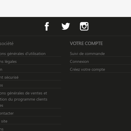
Facebook
Twitter
Instagram
société
VOTRE COMPTE
ons générales d’utilisation
Suivi de commande
s légales
Connexion
on
Créez votre compte
t sécurisé
os
ons générales de ventes et
sation du programme clients
es
ontacter
 site
ns