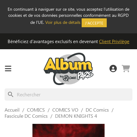
En continuant à naviguer sur ce site, vous acceptez l’utilisation de
cookies et de vos données personnelles conformément au RGPD
de l’UE.
Voir plus de détails
J'ACCEPTE
Bénéficiez d'avantages exclusifs en devenant
Client Privilège
search
Accueil
COMICS
COMICS VO
DC Comics
Fascicule DC Comics
DEMON KNIGHTS 4