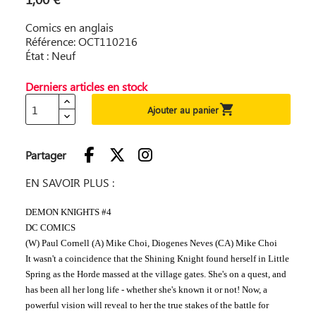
Comics en anglais
Référence: OCT110216
État : Neuf
Derniers articles en stock

Ajouter au panier
Partager
EN SAVOIR PLUS :
DEMON KNIGHTS #4
DC COMICS
(W) Paul Cornell (A) Mike Choi, Diogenes Neves (CA) Mike Choi
It wasn't a coincidence that the Shining Knight found herself in Little
Spring as the Horde massed at the village gates. She's on a quest, and
has been all her long life - whether she's known it or not! Now, a
powerful vision will reveal to her the true stakes of the battle for