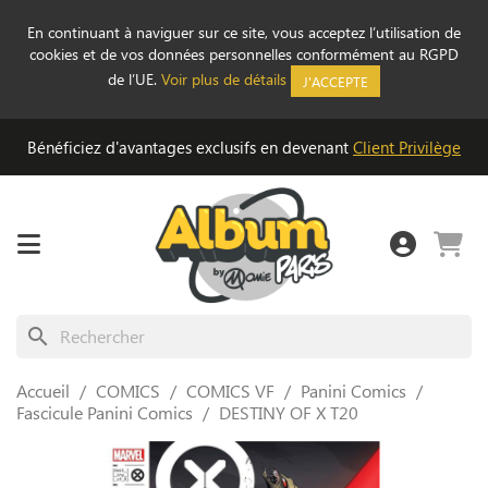
En continuant à naviguer sur ce site, vous acceptez l’utilisation de
cookies et de vos données personnelles conformément au RGPD
de l’UE.
Voir plus de détails
J'ACCEPTE
Bénéficiez d'avantages exclusifs en devenant
Client Privilège
search
Accueil
COMICS
COMICS VF
Panini Comics
Fascicule Panini Comics
DESTINY OF X T20