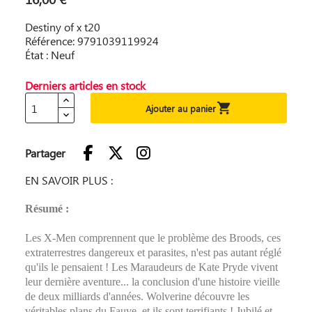
Destiny of x t20
Référence: 9791039119924
État : Neuf
Derniers articles en stock

Ajouter au panier
Partager
EN SAVOIR PLUS :
Résumé :
Les X-Men comprennent que le problème des Broods, ces
extraterrestres dangereux et parasites, n'est pas autant réglé
qu'ils le pensaient ! Les Maraudeurs de Kate Pryde vivent
leur dernière aventure... la conclusion d'une histoire vieille
de deux milliards d'années. Wolverine découvre les
véritables plans du Fauve, et ils sont terrifiants ! Jubilé et