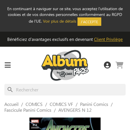
En continuant à naviguer sur ce site, vous acceptez l’utilisation de
cookies et de vos données personnelles conformément au RGPD
de l’UE.
Voir plus de détails
J'ACCEPTE
Bénéficiez d'avantages exclusifs en devenant
Client Privilège
search
Accueil
COMICS
COMICS VF
Panini Comics
Fascicule Panini Comics
AVENGERS N 12