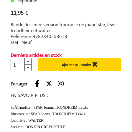
Disponible
11,95 €
Bande dessinee version francaise de joann sfar, lewis
trondheim et walter
Référence: 9782840553618
État : Neuf
Derniers articles en stock

Ajouter au panier
Partager
EN SAVOIR PLUS :
ScÃ©nariste : SFAR Joann, TRONDHEIM Lewis
Illustrateur : SFAR Joann, TRONDHEIM Lewis
Coloriste : WALTER
SÃ©rie : DONJON CREPUSCULE