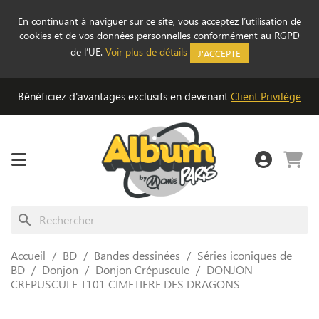
En continuant à naviguer sur ce site, vous acceptez l’utilisation de
cookies et de vos données personnelles conformément au RGPD
de l’UE.
Voir plus de détails
J'ACCEPTE
Bénéficiez d'avantages exclusifs en devenant
Client Privilège
search
Accueil
BD
Bandes dessinées
Séries iconiques de
BD
Donjon
Donjon Crépuscule
DONJON
CREPUSCULE T101 CIMETIERE DES DRAGONS