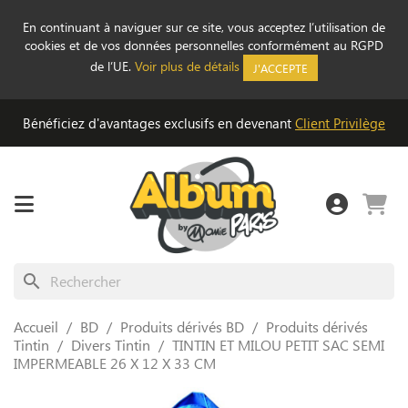
En continuant à naviguer sur ce site, vous acceptez l’utilisation de
cookies et de vos données personnelles conformément au RGPD
de l’UE.
Voir plus de détails
J'ACCEPTE
Bénéficiez d'avantages exclusifs en devenant
Client Privilège
search
Accueil
BD
Produits dérivés BD
Produits dérivés
Tintin
Divers Tintin
TINTIN ET MILOU PETIT SAC SEMI
IMPERMEABLE 26 X 12 X 33 CM