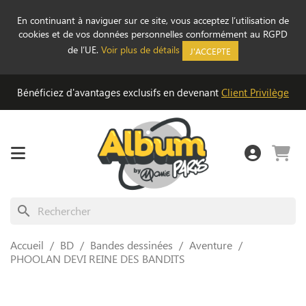
En continuant à naviguer sur ce site, vous acceptez l’utilisation de
cookies et de vos données personnelles conformément au RGPD
de l’UE.
Voir plus de détails
J'ACCEPTE
Bénéficiez d'avantages exclusifs en devenant
Client Privilège
search
Accueil
BD
Bandes dessinées
Aventure
PHOOLAN DEVI REINE DES BANDITS