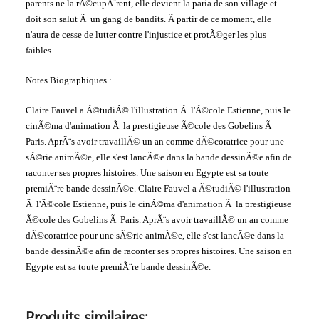
parents ne la rÃ©cupÃ¨rent, elle devient la paria de son village et
doit son salut Ã un gang de bandits. Ã partir de ce moment, elle
n'aura de cesse de lutter contre l'injustice et protÃ©ger les plus
faibles.
Notes Biographiques :
Claire Fauvel a Ã©tudiÃ© l'illustration Ã l'Ã©cole Estienne, puis le
cinÃ©ma d'animation Ã la prestigieuse Ã©cole des Gobelins Ã
Paris. AprÃ¨s avoir travaillÃ© un an comme dÃ©coratrice pour une
sÃ©rie animÃ©e, elle s'est lancÃ©e dans la bande dessinÃ©e afin de
raconter ses propres histoires. Une saison en Egypte est sa toute
premiÃ¨re bande dessinÃ©e. Claire Fauvel a Ã©tudiÃ© l'illustration
Ã l'Ã©cole Estienne, puis le cinÃ©ma d'animation Ã la prestigieuse
Ã©cole des Gobelins Ã Paris. AprÃ¨s avoir travaillÃ© un an comme
dÃ©coratrice pour une sÃ©rie animÃ©e, elle s'est lancÃ©e dans la
bande dessinÃ©e afin de raconter ses propres histoires. Une saison en
Egypte est sa toute premiÃ¨re bande dessinÃ©e.
Produits similaires: