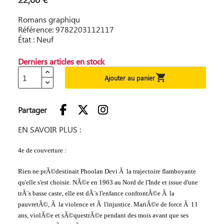
Romans graphiqu
Référence: 9782203112117
État : Neuf
Derniers articles en stock

Ajouter au panier
Partager
EN SAVOIR PLUS :
4e de couverture :
Rien ne prÃ©destinait Phoolan Devi Ã la trajectoire flamboyante
qu'elle s'est choisie. NÃ©e en 1963 au Nord de l'Inde et issue d'une
trÃ¨s basse caste, elle est dÃ¨s l'enfance confrontÃ©e Ã la
pauvretÃ©, Ã la violence et Ã l'injustice. MariÃ©e de force Ã 11
ans, violÃ©e et sÃ©questrÃ©e pendant des mois avant que ses