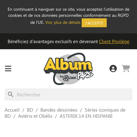
En continuant à naviguer sur ce site, vous acceptez l’utilisation de
cookies et de vos données personnelles conformément au RGPD
de l’UE.
Voir plus de détails
J'ACCEPTE
Bénéficiez d'avantages exclusifs en devenant
Client Privilège
search
Accueil
BD
Bandes dessinées
Séries iconiques de
BD
Astérix et Obélix
ASTERIX 14 EN HISPANIE