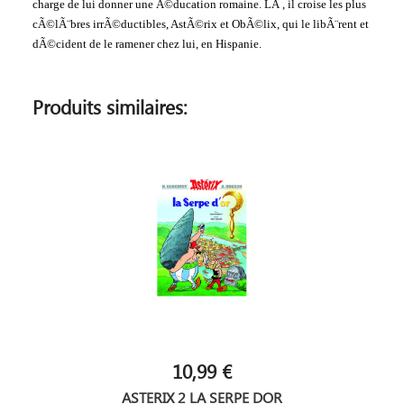
charge de lui donner une Ã©ducation romaine. LÃ , il croise les plus
cÃ©lÃ¨bres irrÃ©ductibles, AstÃ©rix et ObÃ©lix, qui le libÃ¨rent et
dÃ©cident de le ramener chez lui, en Hispanie.
Produits similaires:
10,99 €
ASTERIX 2 LA SERPE DOR