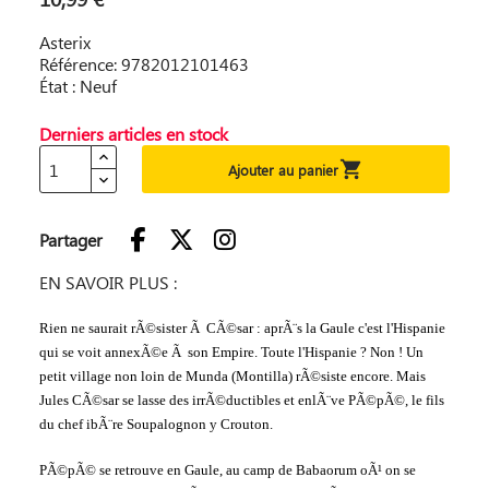
Asterix
Référence: 9782012101463
État : Neuf
Derniers articles en stock

Ajouter au panier
Partager
EN SAVOIR PLUS :
Rien ne saurait rÃ©sister Ã CÃ©sar : aprÃ¨s la Gaule c'est l'Hispanie
qui se voit annexÃ©e Ã son Empire. Toute l'Hispanie ? Non ! Un
petit village non loin de Munda (Montilla) rÃ©siste encore. Mais
Jules CÃ©sar se lasse des irrÃ©ductibles et enlÃ¨ve PÃ©pÃ©, le fils
du chef ibÃ¨re Soupalognon y Crouton.
PÃ©pÃ© se retrouve en Gaule, au camp de Babaorum oÃ¹ on se