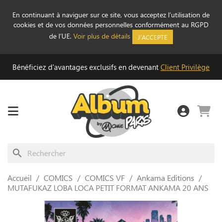
En continuant à naviguer sur ce site, vous acceptez l’utilisation de
cookies et de vos données personnelles conformément au RGPD
de l’UE.
Voir plus de détails
J'ACCEPTE
Bénéficiez d'avantages exclusifs en devenant
Client Privilège
search
Accueil
COMICS
COMICS VF
Ankama Editions
MUTAFUKAZ LOBA LOCA PETIT FORMAT ANKAMA 20 ANS