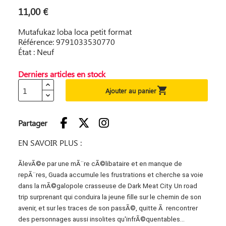
11,00 €
Mutafukaz loba loca petit format
Référence: 9791033530770
État : Neuf
Derniers articles en stock

Ajouter au panier
Partager
EN SAVOIR PLUS :
ÃlevÃ©e par une mÃ¨re cÃ©libataire et en manque de
repÃ¨res, Guada accumule les frustrations et cherche sa voie
dans la mÃ©galopole crasseuse de Dark Meat City. Un road
trip surprenant qui conduira la jeune fille sur le chemin de son
avenir, et sur les traces de son passÃ©, quitte Ã rencontrer
des personnages aussi insolites qu'infrÃ©quentables...