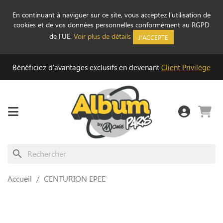
En continuant à naviguer sur ce site, vous acceptez l’utilisation de
cookies et de vos données personnelles conformément au RGPD
de l’UE.
Voir plus de détails
J'ACCEPTE
Bénéficiez d'avantages exclusifs en devenant
Client Privilège
search
Accueil
CENTURION EPEE