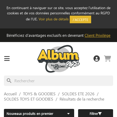
En continuant à naviguer sur ce site, vous acceptez l’utilisation de
cookies et de vos données personnelles conformément au RGPD
de l’UE.
Voir plus de détails
J'ACCEPTE
Bénéficiez d'avantages exclusifs en devenant
Client Privilège
search
Accueil
TOYS & GOODIES
SOLDES ETE 2026
SOLDES TOYS ET GOODIES
Résultats de la recherche

Nouveaux produits en premier
Filtrer