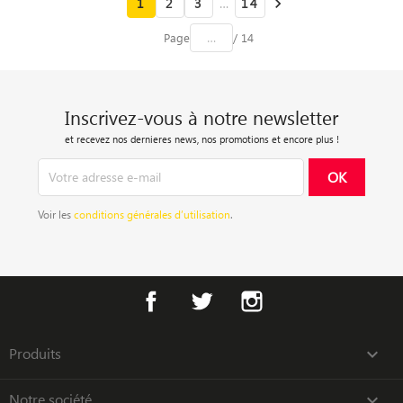
1
2
3
…
14

Page
/ 14
Inscrivez-vous à notre newsletter
et recevez nos dernieres news, nos promotions et encore plus !
Voir les
conditions générales d’utilisation
.
Facebook
Twitter
Instagram
Produits

Notre société
