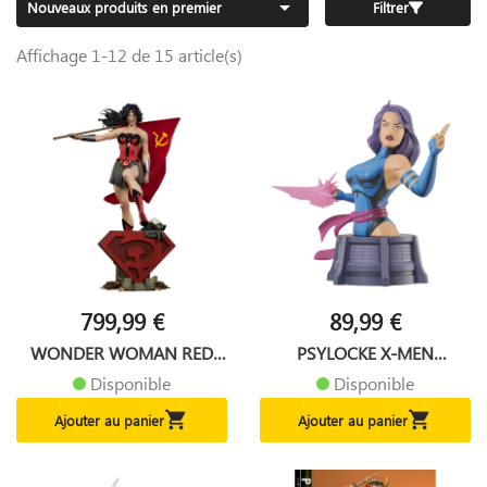

Nouveaux produits en premier
Filtrer
Affichage 1-12 de 15 article(s)
799,99 €
89,99 €
WONDER WOMAN RED
PSYLOCKE X-MEN
SON DC...
MARVEL...
Disponible
Disponible


Ajouter au panier
Ajouter au panier