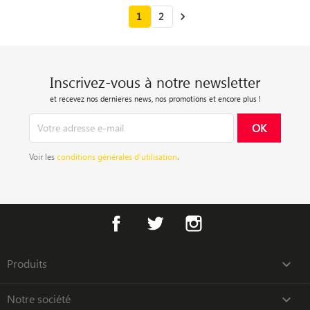
1
2

Inscrivez-vous à notre newsletter
et recevez nos dernieres news, nos promotions et encore plus !
Voir les
conditions générales d’utilisation
.
Facebook
Twitter
Instagram
Produits

Notre société
