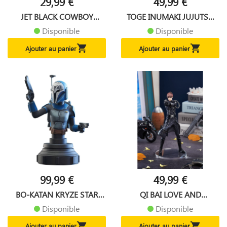
29,99 €
49,99 €
JET BLACK COWBOY
TOGE INUMAKI JUJUTSU
BEBOP...
KAISEN...
Disponible
Disponible


Ajouter au panier
Ajouter au panier
99,99 €
49,99 €
BO-KATAN KRYZE STAR
QI BAI LOVE AND
WARS...
PRODUCER...
Disponible
Disponible


Ajouter au panier
Ajouter au panier