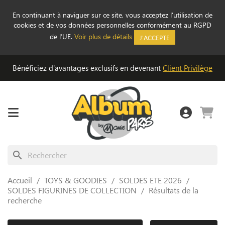
En continuant à naviguer sur ce site, vous acceptez l’utilisation de
cookies et de vos données personnelles conformément au RGPD
de l’UE.
Voir plus de détails
J'ACCEPTE
Bénéficiez d'avantages exclusifs en devenant
Client Privilège
search
Accueil
TOYS & GOODIES
SOLDES ETE 2026
SOLDES FIGURINES DE COLLECTION
Résultats de la
recherche