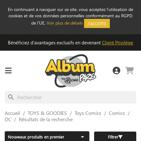
En continuant à naviguer sur ce site, vous acceptez l’utilisation de
cookies et de vos données personnelles conformément au RGPD
de l’UE.
Voir plus de détails
J'ACCEPTE
Bénéficiez d'avantages exclusifs en devenant
Client Privilège
search
Accueil
TOYS & GOODIES
Toys Comics
Comics
DC
Résultats de la recherche

Nouveaux produits en premier
Filtrer