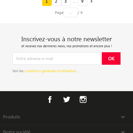
1
2
3
…
9

Page
/ 9
Inscrivez-vous à notre newsletter
et recevez nos dernieres news, nos promotions et encore plus !
Voir les
conditions générales d’utilisation
.
Facebook
Twitter
Instagram
Produits

Notre société
